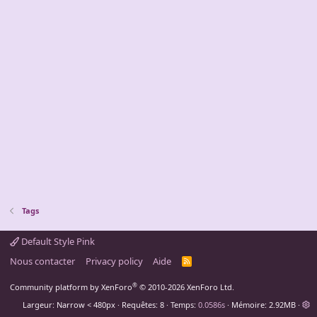
Tags
Default Style Pink
Nous contacter
Privacy policy
Aide
R
S
S
®
Community platform by XenForo
© 2010-2026 XenForo Ltd.
Largeur
Requêtes
8
Temps
0.0586s
Mémoire
2.92MB