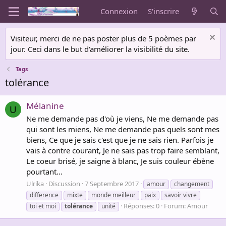
Connexion
S'inscrire
Visiteur, merci de ne pas poster plus de 5 poèmes par
jour. Ceci dans le but d'améliorer la visibilité du site.
Tags
tolérance
Mélanine
U
Ne me demande pas d'où je viens, Ne me demande pas
qui sont les miens, Ne me demande pas quels sont mes
biens, Ce que je sais c'est que je ne sais rien. Parfois je
vais à contre courant, Je ne sais pas trop faire semblant,
Le coeur brisé, je saigne à blanc, Je suis couleur ébène
pourtant...
Ulrika
Discussion
7 Septembre 2017
amour
changement
difference
mixte
monde meilleur
paix
savoir vivre
Réponses: 0
Forum:
Amour
toi et moi
tolérance
unité