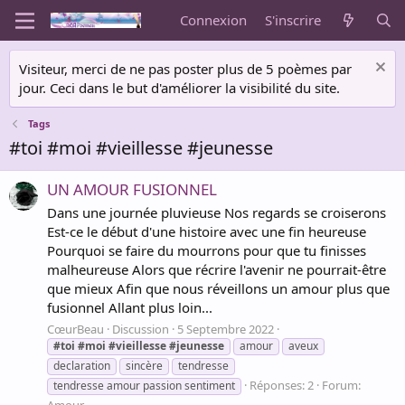
Connexion
S'inscrire
Visiteur, merci de ne pas poster plus de 5 poèmes par
jour. Ceci dans le but d'améliorer la visibilité du site.
Tags
#toi #moi #vieillesse #jeunesse
UN AMOUR FUSIONNEL
Dans une journée pluvieuse Nos regards se croiserons
Est-ce le début d'une histoire avec une fin heureuse
Pourquoi se faire du mourrons pour que tu finisses
malheureuse Alors que récrire l'avenir ne pourrait-être
que mieux Afin que nous réveillons un amour plus que
fusionnel Allant plus loin...
CœurBeau
Discussion
5 Septembre 2022
#toi
#moi
#vieillesse
#jeunesse
amour
aveux
declaration
sincère
tendresse
Réponses: 2
Forum:
tendresse amour passion sentiment
Amour