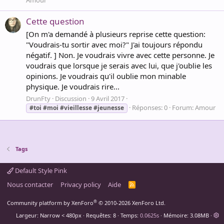
Cette question
[On m'a demandé à plusieurs reprise cette question:
"Voudrais-tu sortir avec moi?" J'ai toujours répondu
négatif. ] Non. Je voudrais vivre avec cette personne. Je
voudrais que lorsque je serais avec lui, que j'oublie les
opinions. Je voudrais qu'il oublie mon minable
physique. Je voudrais rire...
DrunFty
Discussion
9 Avril 2017
Réponses: 0
Forum:
Amour
#toi
#moi
#vieillesse
#jeunesse
Tags
Default Style Pink
Nous contacter
Privacy policy
Aide
R
S
S
®
Community platform by XenForo
© 2010-2026 XenForo Ltd.
Largeur
Requêtes
8
Temps
0.0625s
Mémoire
3.08MB