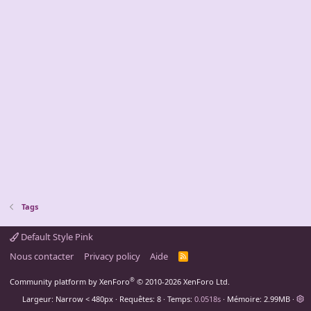
Tags
Default Style Pink
Nous contacter
Privacy policy
Aide
R
S
S
®
Community platform by XenForo
© 2010-2026 XenForo Ltd.
Largeur
Requêtes
8
Temps
0.0518s
Mémoire
2.99MB