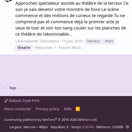
Approchez spectateur assisté au théâtre de la terreur Ce
soir je vais devenir votre monstre de foire Le scène
commence et des millions de curieux te regarde Tu ne
comprend pas et commence déjà le premier acte Je
veux te tuer et voir ton sang couler sur les planches de
ce théâtre de l'abominable...
Libertaworld
Discussion
11 Juin 2016
horreur
mort
Réponses: 1
Forum:
Mort
theatre
Tags
Default Style Pink
Nous contacter
Privacy policy
Aide
R
S
S
®
Community platform by XenForo
© 2010-2026 XenForo Ltd.
Largeur
Requêtes
8
Temps
0.0574s
Mémoire
3.02MB