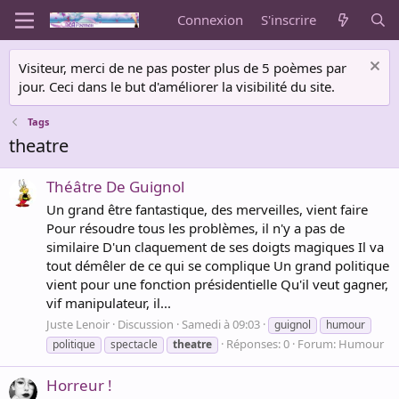
Connexion
S'inscrire
Visiteur, merci de ne pas poster plus de 5 poèmes par
jour. Ceci dans le but d'améliorer la visibilité du site.
Tags
theatre
Théâtre De Guignol
Un grand être fantastique, des merveilles, vient faire
Pour résoudre tous les problèmes, il n'y a pas de
similaire D'un claquement de ses doigts magiques Il va
tout démêler de ce qui se complique Un grand politique
vient pour une fonction présidentielle Qu'il veut gagner,
vif manipulateur, il...
Juste Lenoir
Discussion
Samedi à 09:03
guignol
humour
Réponses: 0
Forum:
Humour
politique
spectacle
theatre
Horreur !