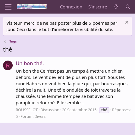
Connexion
S'inscrire
Visiteur, merci de ne pas poster plus de 5 poèmes par
jour. Ceci dans le but d'améliorer la visibilité du site.
Tags
thé
Un bon thé.
R
Un bon thé Ce n'est pas un temps à mettre un chien
dehors. Le vent devient de plus en plus fort. Sous les
candélabres on voit bien la pluie qui, par bourrasques,
déchire la nuit. Une tôle ondulée de toit traverse la
chaussée. Une femme trempée se bat avec son
parapluie retourné. Elle semble...
ROUSSELOT
Discussion
20 Septembre 2015
Réponses:
thé
5
Forum:
Divers