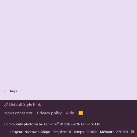
Tags
Default Style Pink
Nous contacter
Privacy policy
Aide
R
S
S
®
Community platform by XenForo
© 2010-2026 XenForo Ltd.
Largeur
Requêtes
8
Temps
0.0465s
Mémoire
2.91MB