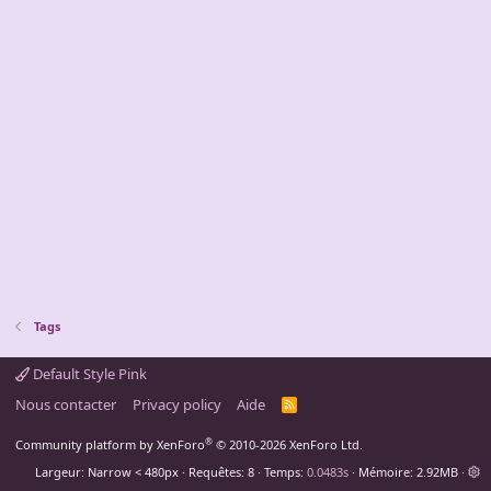
Tags
Default Style Pink
Nous contacter
Privacy policy
Aide
R
S
S
®
Community platform by XenForo
© 2010-2026 XenForo Ltd.
Largeur
Requêtes
8
Temps
0.0483s
Mémoire
2.92MB