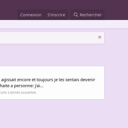
Connexion
S'inscrire
Rechercher
agissait encore et toujours je les sentais devenir
aite a personne: j'ai...
rum:
Lettres ouvertes