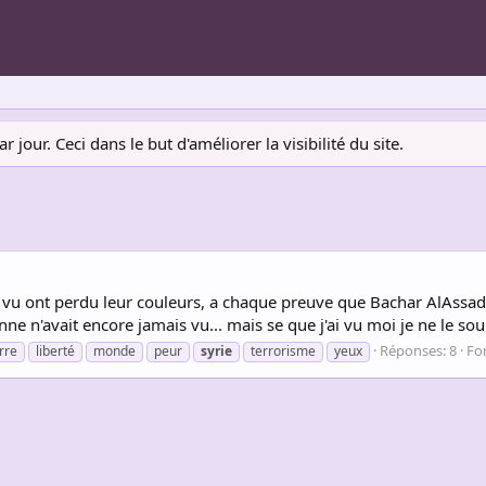
jour. Ceci dans le but d'améliorer la visibilité du site.
ai vu ont perdu leur couleurs, a chaque preuve que Bachar AlAssad 
ne n'avait encore jamais vu... mais se que j'ai vu moi je ne le souh
Réponses: 8
Fo
rre
liberté
monde
peur
syrie
terrorisme
yeux