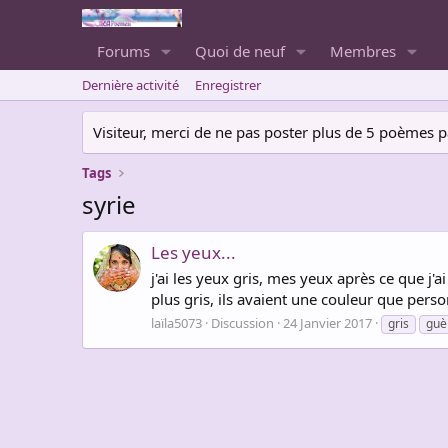
Forums
Quoi de neuf
Membres
Dernière activité
Enregistrer
Visiteur, merci de ne pas poster plus de 5 poèmes par 
Tags
syrie
Les yeux...
j'ai les yeux gris, mes yeux après ce que j'
plus gris, ils avaient une couleur que person
laïla5073
Discussion
24 Janvier 2017
gris
guè