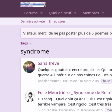
Forums
Quoi de neuf
Membres
Dernière activité
Enregistrer
Visiteur, merci de ne pas poster plus de 5 poèmes par 
Tags
syndrome
Sans Trêve
Quelques gouttes d’encre projectiles Qui t
guerre A l’intérieur de nos crânes Pollués p
poesiedesrues
Discussion
10 Mars 2019
foule
Folie Meurtrière _ Syndrome de Reinf
Du sang... Quel goût ça à? Hi Hi! C'est rigol
terrible vampire! C'est rigolo! C'est très trè
Sûgo Tanaka
Discussion
2 Decembre 2016
meu