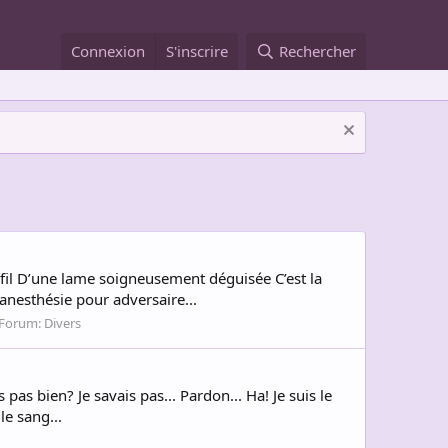
Connexion
S'inscrire
Rechercher
 fil D’une lame soigneusement déguisée C’est la
’anesthésie pour adversaire...
Forum:
Divers
pas bien? Je savais pas... Pardon... Ha! Je suis le
le sang...