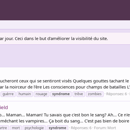
jour. Ceci dans le but d'améliorer la visibilité du site.
oucheront ceux qui se sentiront visés Quelques gouttes tachant le
ar la noirceur de l’ère Les consciences pour champs de batailles L
Réponses: 6
guèrre
humain
rouage
syndrome
trêve
zombies
ield
o... Maman... Maman! Tu savais que c'est bon le sang? Ah... Ce n'es 
s méchant les vampires... Ça boit du sang... C'est pas bien de boire 
Réponses: 6
Forum:
Mort
rtre
mort
psychologie
syndrome