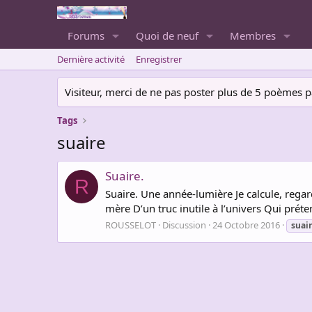
Forums
Quoi de neuf
Membres
Dernière activité
Enregistrer
Visiteur, merci de ne pas poster plus de 5 poèmes par 
Tags
suaire
Suaire.
R
Suaire. Une année-lumière Je calcule, rega
mère D’un truc inutile à l’univers Qui prét
ROUSSELOT
Discussion
24 Octobre 2016
suai