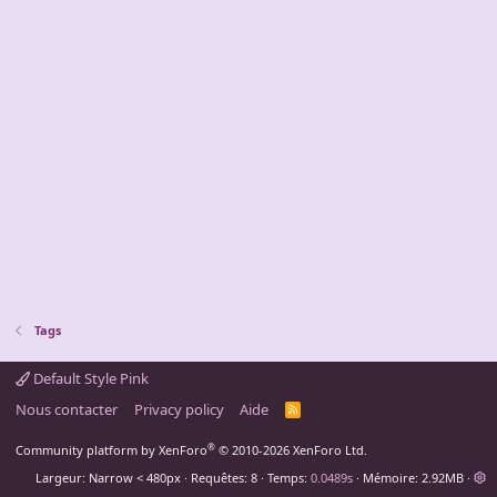
Tags
Default Style Pink
Nous contacter
Privacy policy
Aide
R
S
S
®
Community platform by XenForo
© 2010-2026 XenForo Ltd.
Largeur
Requêtes
8
Temps
0.0489s
Mémoire
2.92MB