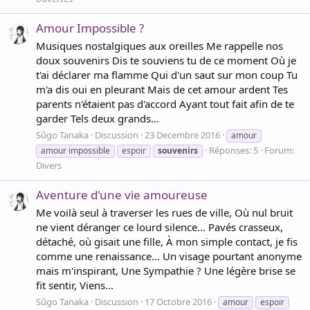
Amour Impossible ?
Musiques nostalgiques aux oreilles Me rappelle nos
doux souvenirs Dis te souviens tu de ce moment Où je
t'ai déclarer ma flamme Qui d'un saut sur mon coup Tu
m'a dis oui en pleurant Mais de cet amour ardent Tes
parents n'étaient pas d'accord Ayant tout fait afin de te
garder Tels deux grands...
Sûgo Tanaka
Discussion
23 Decembre 2016
amour
Réponses: 5
Forum:
amour impossible
espoir
souvenirs
Divers
Aventure d'une vie amoureuse
Me voilà seul à traverser les rues de ville, Où nul bruit
ne vient déranger ce lourd silence... Pavés crasseux,
détaché, où gisait une fille, À mon simple contact, je fis
comme une renaissance... Un visage pourtant anonyme
mais m'inspirant, Une Sympathie ? Une légère brise se
fit sentir, Viens...
Sûgo Tanaka
Discussion
17 Octobre 2016
amour
espoir