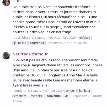
Oublis
On oublie trop souvent Les souvenirs d’enfance Le
parfum dans le vent Et tous les jours de chance On
oublie les bisous Qui nous réchauffent le cou D’une
gentille grand-mère Dans le froid de l’hiver On oublie
les étés À courir sur la plage Quand s’envolent nos
bouées Sur des vagues en naufrage...
rogertibbart
Discussion
30 Decembre 2025
enfance
Réponses: 2
Forum:
Divers
jeunesse
souvenirs
Naufrage d'amour
Si ce n'est pas les étoiles Mon égarement serait fatal
Mon coeur saignant chavirait Vers les émotions innées
D'un amour si lointain Si pur si saint A un âge de
printemps Qui dur si longtemps Anne Marie si belle
Jeune avec beauté réelle Que ma mémoire éternelle
Ayant tissée avec elle...
hamdane
Discussion
27 Juin 2021
amour
bonheur
Réponses: 2
Forum:
emotions
mémoire
souvenirs
vie
Amour