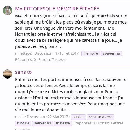
MA PiTTORESQUE MÉMOiRE ÉFFACÉE
MA PiTTORESQUE MÉMOiRE ÉFFACÉE Je marchais sur le
sable qui me brûlait les pieds où avais-je pu mettre mes
souliers? Une vague vint vers moi lentement.. Me
léchant les orteils et me rafraîchissant... l'air était si
doux avec sa brise légère qui me caressait la joue... Je
jouais avec les grains...
ninette52
Discussion
17 Juillet 2017
mémoire
souvenirs
Réponses: 0
Forum:
Tristesse
sans toi
Enfin fermer les portes immenses à ces Rares souvenirs
,à toutes ces offenses Avec le temps et sans larme,
quand j'y repense Ni tes mots sanglants ni même la
distance N'ont pu cacher ma silencieuse souffrance J'ai
du oublier tes promesses insensées Pour imaginer une
vie meilleure et épanouie...
malili
Discussion
22 Mai 2017
oublier
repartir à zero
Réponses: 1
Forum:
Lettres
rupture
souvenirs
tristesse
ouvertes