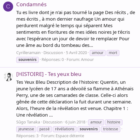
Condamnés
C
Tu es livre dont je n'ai pas tourné la page Des récits , de
mes écrits , à mon dernier naufrage Un amour qui
perdurent malgré le temps qui séparent Mes
sentiments en fioritures de mes idées noires Je t'écris
avec l'espérance un jour de devoir te remplacer Pour
une âme au bord du tombeau des...
Cyrilleramain
Discussion
5 Avril 2020
amour
mort
Réponses: 0
Forum:
Amour
souvenirs
[HISTOIRE] - Tes yeux bleu
Tes Yeux Bleu Description de l'histoire: Quentin, un
jeune lycéen de 17 ans a dévoilé sa flamme à Athénaïs
Perry, une de ses camarades de classe. Celle-ci alors
gênée de cette déclaration la fuit durant une semaine.
Alors, l’heure de la révélation est venue. Chapitre 1 :
Une révélation ...
Sûgo Tanaka
Discussion
6 Juin 2018
amour
histoire
jeunesse
passé
révélations
souvenirs
tristesse
Réponses: 3
Forum:
Espace détente