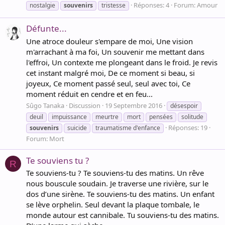
Réponses: 4
Forum:
Amour
nostalgie
souvenirs
tristesse
Défunte...
Une atroce douleur s'empare de moi, Une vision
m'arrachant à ma foi, Un souvenir me mettant dans
l'effroi, Un contexte me plongeant dans le froid. Je revis
cet instant malgré moi, De ce moment si beau, si
joyeux, Ce moment passé seul, seul avec toi, Ce
moment réduit en cendre et en feu...
Sûgo Tanaka
Discussion
19 Septembre 2016
désespoir
deuil
impuissance
meurtre
mort
pensées
solitude
Réponses: 19
souvenirs
suicide
traumatisme d'enfance
Forum:
Mort
Te souviens tu ?
R
Te souviens-tu ? Te souviens-tu des matins. Un rêve
nous bouscule soudain. Je traverse une rivière, sur le
dos d’une sirène. Te souviens-tu des matins. Un enfant
se lève orphelin. Seul devant la plaque tombale, le
monde autour est cannibale. Tu souviens-tu des matins.