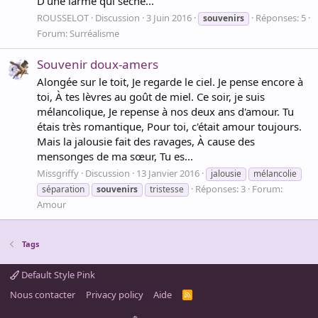
D’une larme qui sèche...
ROUSSELOT
Discussion
3 Juin 2016
Réponses: 5
souvenirs
Forum:
Surréalisme
Souvenir doux-amers
Alongée sur le toit, Je regarde le ciel. Je pense encore à
toi, À tes lèvres au goût de miel. Ce soir, je suis
mélancolique, Je repense à nos deux ans d'amour. Tu
étais très romantique, Pour toi, c'était amour toujours.
Mais la jalousie fait des ravages, À cause des
mensonges de ma sœur, Tu es...
Missgriffy
Discussion
13 Janvier 2016
jalousie
mélancolie
Réponses: 3
Forum:
séparation
souvenirs
tristesse
Amour
Tags
Default Style Pink
Nous contacter
Privacy policy
Aide
R
S
S