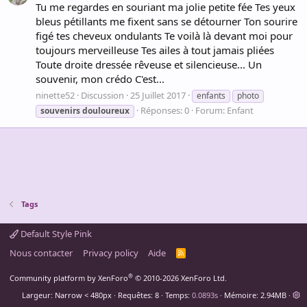
Tu me regardes en souriant ma jolie petite fée Tes yeux
bleus pétillants me fixent sans se détourner Ton sourire
figé tes cheveux ondulants Te voilà là devant moi pour
toujours merveilleuse Tes ailes à tout jamais pliées
Toute droite dressée rêveuse et silencieuse... Un
souvenir, mon crédo C'est...
ninette52
Discussion
25 Juillet 2017
enfants
photo
Réponses: 0
Forum:
Enfant
souvenirs
douloureux
Tags
Default Style Pink
Nous contacter
Privacy policy
Aide
R
S
S
®
Community platform by XenForo
© 2010-2026 XenForo Ltd.
Largeur
Requêtes
8
Temps
0.0893s
Mémoire
2.94MB