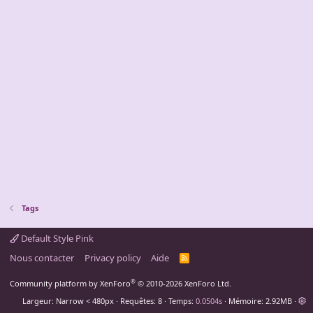
Tags
Default Style Pink
Nous contacter
Privacy policy
Aide
R
S
S
®
Community platform by XenForo
© 2010-2026 XenForo Ltd.
Largeur
Requêtes
8
Temps
0.0504s
Mémoire
2.92MB