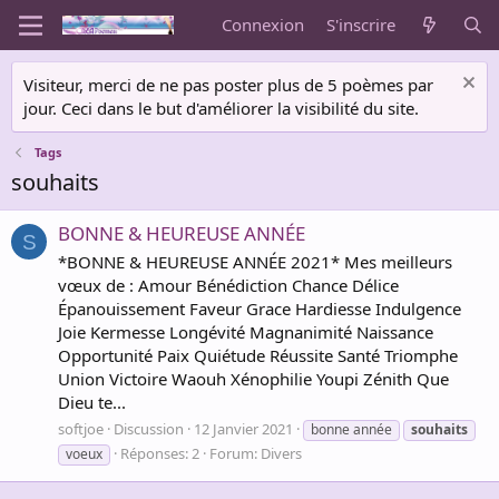
Connexion
S'inscrire
Visiteur, merci de ne pas poster plus de 5 poèmes par
jour. Ceci dans le but d'améliorer la visibilité du site.
Tags
souhaits
BONNE & HEUREUSE ANNÉE
S
*BONNE & HEUREUSE ANNÉE 2021* Mes meilleurs
vœux de : Amour Bénédiction Chance Délice
Épanouissement Faveur Grace Hardiesse Indulgence
Joie Kermesse Longévité Magnanimité Naissance
Opportunité Paix Quiétude Réussite Santé Triomphe
Union Victoire Waouh Xénophilie Youpi Zénith Que
Dieu te...
softjoe
Discussion
12 Janvier 2021
bonne année
souhaits
Réponses: 2
Forum:
Divers
voeux