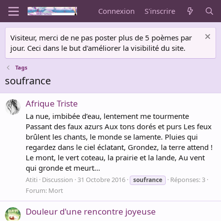
Connexion
S'inscrire
Visiteur, merci de ne pas poster plus de 5 poèmes par
jour. Ceci dans le but d'améliorer la visibilité du site.
Tags
soufrance
Afrique Triste
La nue, imbibée d’eau, lentement me tourmente
Passant des faux azurs Aux tons dorés et purs Les feux
brûlent les chants, le monde se lamente. Pluies qui
regardez dans le ciel éclatant, Grondez, la terre attend !
Le mont, le vert coteau, la prairie et la lande, Au vent
qui gronde et meurt...
Atiti
Discussion
31 Octobre 2016
Réponses: 3
soufrance
Forum:
Mort
Douleur d'une rencontre joyeuse