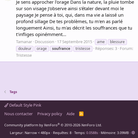
Je sens approcher l'orage Dans la nature, la pluie tombe
sur son visage J'observe ainsi s'étaler devant moi le
paysage Je pense à toi, qui, dans ma vie a laissé un
profond sillage De tes problèmes, tu m'en as parlé
longuement Ainsi, tu m'as décrit les souffrances que tu
t'infliges opinémment...
Tamanar
Discussion
17 Septembre 2015
ame
blessure
Réponses: 3
Forum:
douleur
orage
soufrance
tristesse
Tristesse
Tags
Default Style Pink
Nous contacter
Privacy policy
Aide
R
S
S
®
Community platform by XenForo
© 2010-2026 XenForo Ltd.
Largeur
Requêtes
8
Temps
0.0588s
Mémoire
3.09MB