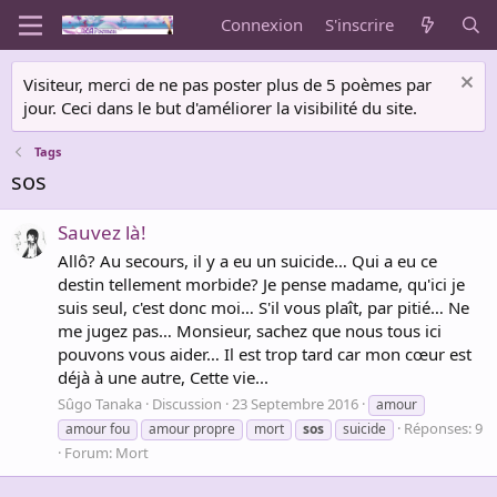
Connexion
S'inscrire
Visiteur, merci de ne pas poster plus de 5 poèmes par
jour. Ceci dans le but d'améliorer la visibilité du site.
Tags
sos
Sauvez là!
Allô? Au secours, il y a eu un suicide… Qui a eu ce
destin tellement morbide? Je pense madame, qu'ici je
suis seul, c'est donc moi… S'il vous plaît, par pitié… Ne
me jugez pas… Monsieur, sachez que nous tous ici
pouvons vous aider… Il est trop tard car mon cœur est
déjà à une autre, Cette vie...
Sûgo Tanaka
Discussion
23 Septembre 2016
amour
Réponses: 9
amour fou
amour propre
mort
sos
suicide
Forum:
Mort