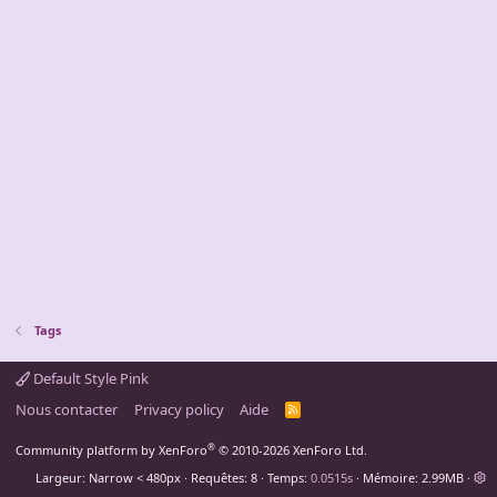
Tags
Default Style Pink
Nous contacter
Privacy policy
Aide
R
S
S
®
Community platform by XenForo
© 2010-2026 XenForo Ltd.
Largeur
Requêtes
8
Temps
0.0515s
Mémoire
2.99MB