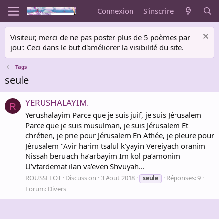
Connexion
S'inscrire
Visiteur, merci de ne pas poster plus de 5 poèmes par
jour. Ceci dans le but d'améliorer la visibilité du site.
Tags
seule
YERUSHALAYIM.
R
Yerushalayim Parce que je suis juif, je suis Jérusalem
Parce que je suis musulman, je suis Jérusalem Et
chrétien, je prie pour Jérusalem En Athée, je pleure pour
Jérusalem "Avir harim tsalul k’yayin Vereiyach oranim
Nissah beru’ach ha’arbayim Im kol pa’amonim
U’vtardemat ilan va’even Shvuyah...
ROUSSELOT
Discussion
3 Aout 2018
Réponses: 9
seule
Forum:
Divers