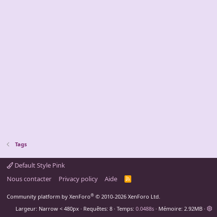
Tags
Default Style Pink
Nous contacter
Privacy policy
Aide
R
S
S
®
Community platform by XenForo
© 2010-2026 XenForo Ltd.
Largeur
Requêtes
8
Temps
0.0488s
Mémoire
2.92MB