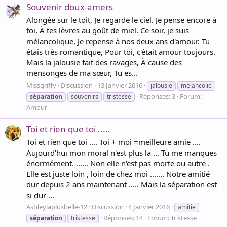
Souvenir doux-amers
Alongée sur le toit, Je regarde le ciel. Je pense encore à
toi, À tes lèvres au goût de miel. Ce soir, je suis
mélancolique, Je repense à nos deux ans d'amour. Tu
étais très romantique, Pour toi, c'était amour toujours.
Mais la jalousie fait des ravages, À cause des
mensonges de ma sœur, Tu es...
Missgriffy
Discussion
13 Janvier 2016
jalousie
mélancolie
Réponses: 3
Forum:
séparation
souvenirs
tristesse
Amour
Toi et rien que toi .....
Toi et rien que toi .... Toi + moi =meilleure amie ....
Aujourd'hui mon moral n'est plus la ... Tu me manques
énormément. ...... Non elle n'est pas morte ou autre .
Elle est juste loin , loin de chez moi ....... Notre amitié
dur depuis 2 ans maintenant ..... Mais la séparation est
si dur ...
Ashleylaplusbelle-12
Discussion
4 Janvier 2016
amitie
Réponses: 14
Forum:
Tristesse
séparation
tristesse