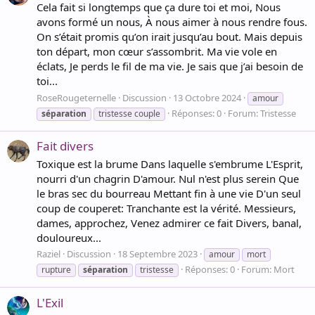
Cela fait si longtemps que ça dure toi et moi, Nous
avons formé un nous, À nous aimer à nous rendre fous.
On s’était promis qu’on irait jusqu’au bout. Mais depuis
ton départ, mon cœur s’assombrit. Ma vie vole en
éclats, Je perds le fil de ma vie. Je sais que j’ai besoin de
toi...
RoseRougeternelle
Discussion
13 Octobre 2024
amour
Réponses: 0
Forum:
Tristesse
séparation
tristesse couple
Fait divers
Toxique est la brume Dans laquelle s'embrume L'Esprit,
nourri d'un chagrin D'amour. Nul n'est plus serein Que
le bras sec du bourreau Mettant fin à une vie D'un seul
coup de couperet: Tranchante est la vérité. Messieurs,
dames, approchez, Venez admirer ce fait Divers, banal,
douloureux...
Raziel
Discussion
18 Septembre 2023
amour
mort
Réponses: 0
Forum:
Mort
rupture
séparation
tristesse
L'Exil