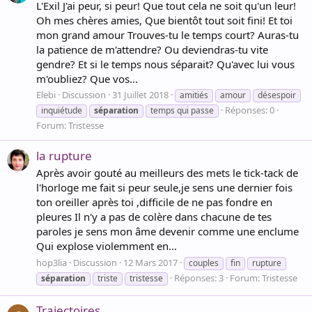
L'Exil J'ai peur, si peur! Que tout cela ne soit qu'un leur!
Oh mes chères amies, Que bientôt tout soit fini! Et toi
mon grand amour Trouves-tu le temps court? Auras-tu
la patience de m'attendre? Ou deviendras-tu vite
gendre? Et si le temps nous séparait? Qu'avec lui vous
m'oubliez? Que vos...
Elebi
Discussion
31 Juillet 2018
amitiés
amour
désespoir
Réponses: 0
inquiétude
séparation
temps qui passe
Forum:
Tristesse
la rupture
Après avoir gouté au meilleurs des mets le tick-tack de
l'horloge me fait si peur seule,je sens une dernier fois
ton oreiller après toi ,difficile de ne pas fondre en
pleures Il n'y a pas de colère dans chacune de tes
paroles je sens mon âme devenir comme une enclume
Qui explose violemment en...
hop3lia
Discussion
12 Mars 2017
couples
fin
rupture
Réponses: 3
Forum:
Tristesse
séparation
triste
tristesse
Trajectoires