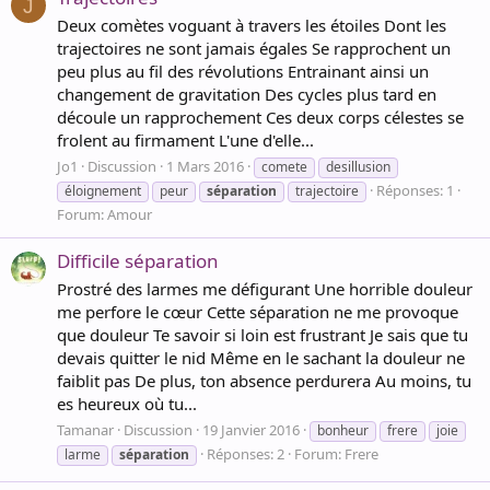
J
Deux comètes voguant à travers les étoiles Dont les
trajectoires ne sont jamais égales Se rapprochent un
peu plus au fil des révolutions Entrainant ainsi un
changement de gravitation Des cycles plus tard en
découle un rapprochement Ces deux corps célestes se
frolent au firmament L'une d'elle...
Jo1
Discussion
1 Mars 2016
comete
desillusion
Réponses: 1
éloignement
peur
séparation
trajectoire
Forum:
Amour
Difficile séparation
Prostré des larmes me défigurant Une horrible douleur
me perfore le cœur Cette séparation ne me provoque
que douleur Te savoir si loin est frustrant Je sais que tu
devais quitter le nid Même en le sachant la douleur ne
faiblit pas De plus, ton absence perdurera Au moins, tu
es heureux où tu...
Tamanar
Discussion
19 Janvier 2016
bonheur
frere
joie
Réponses: 2
Forum:
Frere
larme
séparation