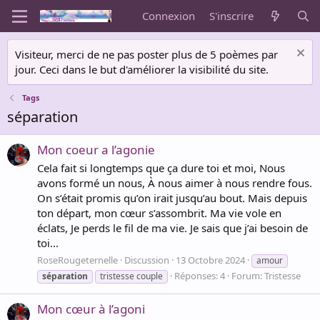
Connexion
S'inscrire
Visiteur, merci de ne pas poster plus de 5 poèmes par
jour. Ceci dans le but d'améliorer la visibilité du site.
Tags
séparation
Mon coeur a l’agonie
Cela fait si longtemps que ça dure toi et moi, Nous
avons formé un nous, À nous aimer à nous rendre fous.
On s’était promis qu’on irait jusqu’au bout. Mais depuis
ton départ, mon cœur s’assombrit. Ma vie vole en
éclats, Je perds le fil de ma vie. Je sais que j’ai besoin de
toi...
RoseRougeternelle
Discussion
13 Octobre 2024
amour
Réponses: 4
Forum:
Tristesse
séparation
tristesse couple
Mon cœur à l’agoni