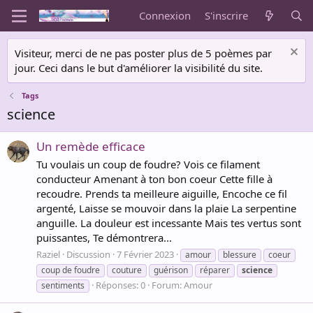
Connexion
S'inscrire
Visiteur, merci de ne pas poster plus de 5 poèmes par
jour. Ceci dans le but d'améliorer la visibilité du site.
Tags
science
Un remède efficace
Tu voulais un coup de foudre? Vois ce filament
conducteur Amenant à ton bon coeur Cette fille à
recoudre. Prends ta meilleure aiguille, Encoche ce fil
argenté, Laisse se mouvoir dans la plaie La serpentine
anguille. La douleur est incessante Mais tes vertus sont
puissantes, Te démontrera...
Raziel
Discussion
7 Février 2023
amour
blessure
coeur
coup de foudre
couture
guérison
réparer
science
Réponses: 0
Forum:
Amour
sentiments