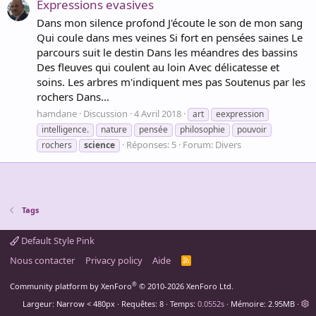
Expressions evasives
Dans mon silence profond J'écoute le son de mon sang
Qui coule dans mes veines Si fort en pensées saines Le
parcours suit le destin Dans les méandres des bassins
Des fleuves qui coulent au loin Avec délicatesse et
soins. Les arbres m'indiquent mes pas Soutenus par les
rochers Dans...
hamdane
Discussion
4 Avril 2018
art
eexpression
intelligence.
nature
pensée
philosophie
pouvoir
Réponses: 5
Forum:
Divers
rochers
science
Tags
Default Style Pink
Nous contacter
Privacy policy
Aide
R
S
S
®
Community platform by XenForo
© 2010-2026 XenForo Ltd.
Largeur
Requêtes
8
Temps
0.0552s
Mémoire
2.95MB