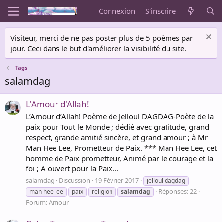
Connexion
S'inscrire
Visiteur, merci de ne pas poster plus de 5 poèmes par
jour. Ceci dans le but d'améliorer la visibilité du site.
Tags
salamdag
L'Amour d'Allah!
L’Amour d’Allah! Poème de Jelloul DAGDAG-Poète de la
paix pour Tout le Monde ; dédié avec gratitude, grand
respect, grande amitié sincère, et grand amour ; à Mr
Man Hee Lee, Prometteur de Paix. *** Man Hee Lee, cet
homme de Paix prometteur, Animé par le courage et la
foi ; A ouvert pour la Paix...
salamdag
Discussion
19 Février 2017
jelloul dagdag
Réponses: 22
man hee lee
paix
religion
salamdag
Forum:
Amour