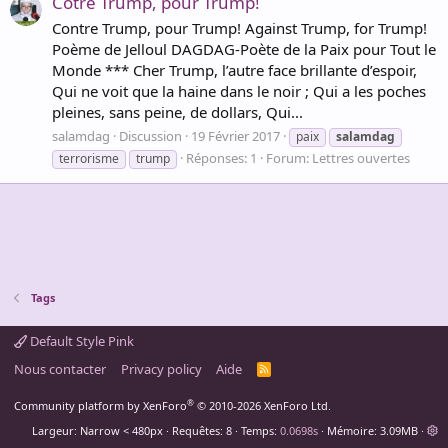
Cotre Trump, pour Trump!
Contre Trump, pour Trump! Against Trump, for Trump!
Poème de Jelloul DAGDAG-Poète de la Paix pour Tout le
Monde *** Cher Trump, l’autre face brillante d’espoir,
Qui ne voit que la haine dans le noir ; Qui a les poches
pleines, sans peine, de dollars, Qui...
salamdag
Discussion
19 Février 2017
paix
salamdag
Réponses: 1
Forum:
Lettres ouvertes
terrorisme
trump
Tags
Default Style Pink
Nous contacter
Privacy policy
Aide
R
S
S
®
Community platform by XenForo
© 2010-2026 XenForo Ltd.
Largeur
Requêtes
8
Temps
0.0698s
Mémoire
3.09MB