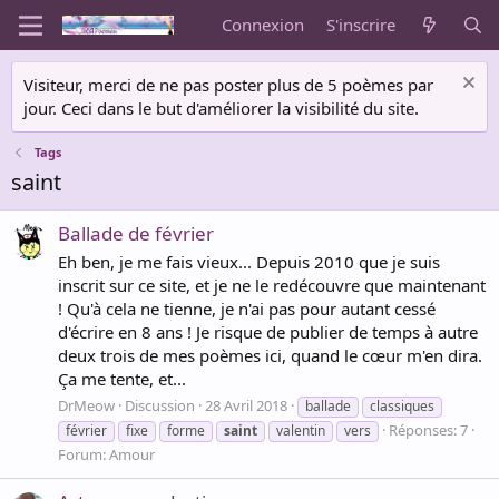
Connexion
S'inscrire
Visiteur, merci de ne pas poster plus de 5 poèmes par
jour. Ceci dans le but d'améliorer la visibilité du site.
Tags
saint
Ballade de février
Eh ben, je me fais vieux... Depuis 2010 que je suis
inscrit sur ce site, et je ne le redécouvre que maintenant
! Qu'à cela ne tienne, je n'ai pas pour autant cessé
d'écrire en 8 ans ! Je risque de publier de temps à autre
deux trois de mes poèmes ici, quand le cœur m'en dira.
Ça me tente, et...
DrMeow
Discussion
28 Avril 2018
ballade
classiques
Réponses: 7
février
fixe
forme
saint
valentin
vers
Forum:
Amour