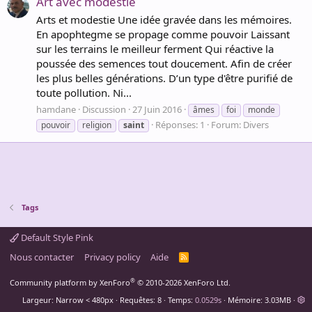
Art avec modestie
Arts et modestie Une idée gravée dans les mémoires.
En apophtegme se propage comme pouvoir Laissant
sur les terrains le meilleur ferment Qui réactive la
poussée des semences tout doucement. Afin de créer
les plus belles générations. D’un type d'être purifié de
toute pollution. Ni...
hamdane
Discussion
27 Juin 2016
âmes
foi
monde
Réponses: 1
Forum:
Divers
pouvoir
religion
saint
Tags
Default Style Pink
Nous contacter
Privacy policy
Aide
R
S
S
®
Community platform by XenForo
© 2010-2026 XenForo Ltd.
Largeur
Requêtes
8
Temps
0.0529s
Mémoire
3.03MB