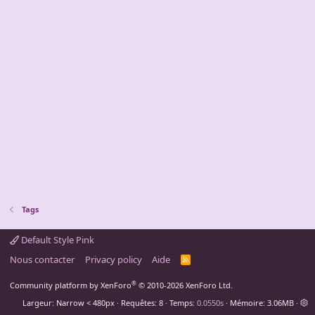
Tags
Default Style Pink
Nous contacter
Privacy policy
Aide
R
S
S
®
Community platform by XenForo
© 2010-2026 XenForo Ltd.
Largeur
Requêtes
8
Temps
0.0550s
Mémoire
3.06MB