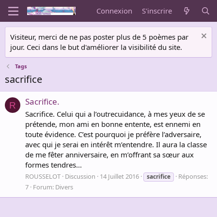
Connexion
S'inscrire
Visiteur, merci de ne pas poster plus de 5 poèmes par
jour. Ceci dans le but d'améliorer la visibilité du site.
Tags
sacrifice
Sacrifice.
R
Sacrifice. Celui qui a l’outrecuidance, à mes yeux de se
prétende, mon ami en bonne entente, est ennemi en
toute évidence. C’est pourquoi je préfère l’adversaire,
avec qui je serai en intérêt m’entendre. Il aura la classe
de me fêter anniversaire, en m’offrant sa sœur aux
formes tendres...
ROUSSELOT
Discussion
14 Juillet 2016
Réponses:
sacrifice
7
Forum:
Divers