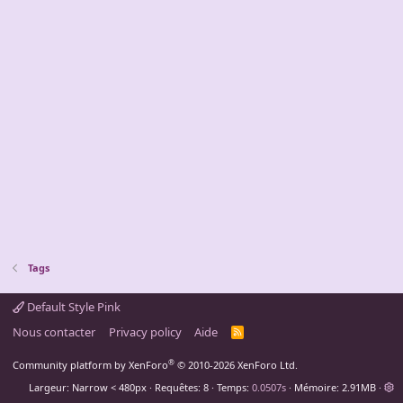
Tags
Default Style Pink
Nous contacter
Privacy policy
Aide
R
S
S
®
Community platform by XenForo
© 2010-2026 XenForo Ltd.
Largeur
Requêtes
8
Temps
0.0507s
Mémoire
2.91MB