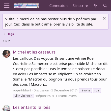
Connexion
S'inscrire
Visiteur, merci de ne pas poster plus de 5 poèmes par
jour. Ceci dans le but d'améliorer la visibilité du site.
Tags
rue
Michel et les casseurs
Les cailloux Des voyous Brisent une vitrine Rue
Courteline Sa mercerie est prise pour cible Michel se dit
: "c’est pas possible !" Pas le temps de baisser Le rideau
en acier Les impacts se multiplient On se croirait en
Somalie "Macron du pognon Tu nous prends tous pour
des cons ! Macron...
rogertibbart
Discussion
5 Decembre 2017
révolte
rue
Réponses: 4
Forum:
Divers
ville violence
Les enfants Talibés