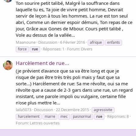
Ton sourire petit talibé, Malgré la souffrance dans
laquelle tu es, Ta joie de vivre petit homme, Devrait
servir de leçon à tous les hommes. La rue est ton seul
abri, Comme un dernier espoir démuni, Ton repas de ce
jour, Grâce aux Gones de Mbour. Cours petit talibé ,
Vole au dessus de la vallée...
Maanoune
Discussion
6 Février 2016
afrique
enfants
Réponses: 1
Forum:
Divers
force
rue
Harcèlement de rue...
(je prévient d'avance que sa va être long et que je
risque de pas être très très poli mais y faut que sa
sorte...) Harcèlement de rue: Sa me révolte, oui sa me
révolte que a cause de 2-3 gars dans une rue, un regard
insistant, une parole impoli ou vulgaire, certaine fille
n'ose plus mettre le...
laïla5073
Discussion
22 Decembre 2015
agressivite
Réponses: 8
harcelement
marre
mec
pasnormal
rue
Forum:
Lettres ouvertes