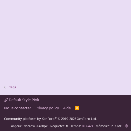
Tags
Default Style Pink
Nous contacter
Privacy policy
Aide
R
S
S
®
Community platform by XenForo
© 2010-2026 XenForo Ltd.
Largeur
Requêtes
8
Temps
0.0642s
Mémoire
2.99MB