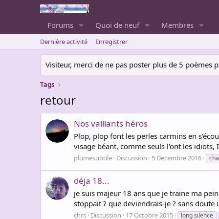
Forums
Quoi de neuf
Membres
Dernière activité
Enregistrer
Visiteur, merci de ne pas poster plus de 5 poèmes par 
Tags
retour
Nos vaillants héros
Plop, plop font les perles carmins en s'écou
visage béant, comme seuls l'ont les idiots, 
plumesubtile
Discussion
5 Decembre 2016
cha
déja 18...
je suis majeur 18 ans que je traine ma pein
stoppait ? que deviendrais-je ? sans doute u
chrs
Discussion
17 Octobre 2015
long silence