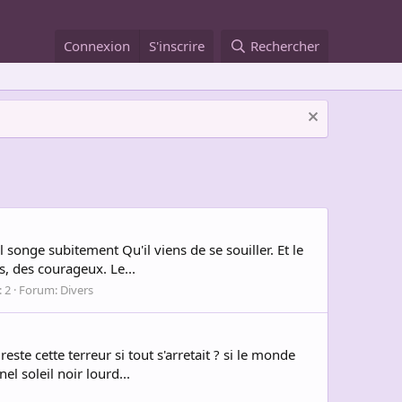
Connexion
S'inscrire
Rechercher
 songe subitement Qu'il viens de se souiller. Et le
s, des courageux. Le...
 2
Forum:
Divers
te cette terreur si tout s'arretait ? si le monde
l soleil noir lourd...