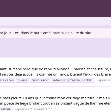
jour. Ceci dans le but d'améliorer la visibilité du site.
lant Du flanc héroïque de l'abruti allongé. Chausse et chaussure, il
Il se vois déjà accueillis comme un héros, Buvant l'élixir des brave
Réponses:
ir à canon
guèrre
humour noir
retour
sarcasme
soldat
e,mes pleurs 18 ans que je traine mon courage ma fureur mais il res
n poete de liége brulant tout en se brisant vague de flamme eterne
Réponses: 2
Forum:
Amour
retour