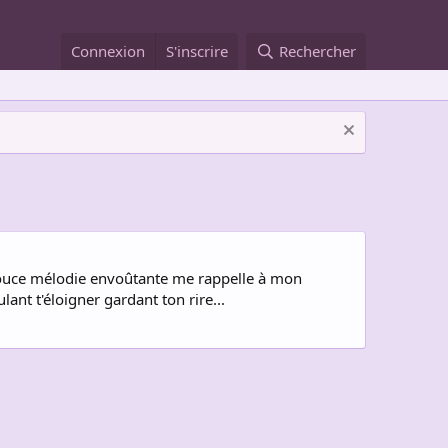
Connexion
S'inscrire
Rechercher
. Douce mélodie envoûtante me rappelle à mon
ant t'éloigner gardant ton rire...