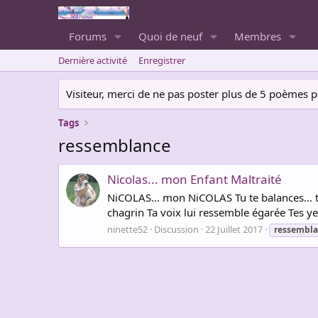
Forums
Quoi de neuf
Membres
Dernière activité
Enregistrer
Visiteur, merci de ne pas poster plus de 5 poèmes par 
Tags
ressemblance
Nicolas... mon Enfant Maltraité
NiCOLAS... mon NiCOLAS Tu te balances... t
chagrin Ta voix lui ressemble égarée Tes yeu
ninette52
Discussion
22 Juillet 2017
ressembl