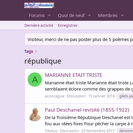
Forums
Quoi de neuf
Membres
Dernière activité
Enregistrer
Visiteur, merci de ne pas poster plus de 5 poèmes par 
Tags
république
MARIANNE ETAIT TRISTE
A
Marianne était triste Marianne était triste
semblaient éclore comme des grappes de gly
aconcagua
Discussion
15 Janvier 2019
gilets j
Paul Deschanel revisité (1855-1922)
De la Troisième République Deschanel est le
fou aux idées fixes Pour pécher la carpe à
Filiatus
Discussion
23 Novembre 2017
demore