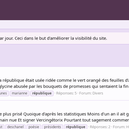
jour. Ceci dans le but d'améliorer la visibilité du site.
 La république était usée ridée comme le vert orangé des feuilles
cine abusée par les bouquets de promesses qui sentaient la fin de
Réponses: 5
Forum:
Divers
aunes
marianne
république
 plus prisé Quoique d'après les statistiques Moins d'un an il ait 
 main nue Et signer Vercingétorix Pourtant tout sagement commen
Réponses: 2
Forum:
H
st
deschanel
poésie
présidents
république