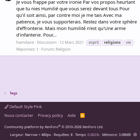
Je vous frappe par votre ironie Par vos propos heurtant
que tu nies Humilié que vous serez devant tous Pour
qu'il soit ainsi, par contre moi je me tais Avec ma
patience, je vous supporterais. Restez dans votre sphère
d'effronterie. Mais mon humilité n'est qu'Une arme
d'infanterie. Pour...
hamdane
Discussion
12 Mars 2021
esprit
religions
vie
Réponses: 1
Forum:
Religion
Tags
Default Style Pink
Nous contacter
Privacy policy
Aide
R
S
S
®
Community platform by XenForo
© 2010-2026 XenForo Ltd.
Largeur
Requêtes
8
Temps
0.0623s
Mémoire
3.08MB