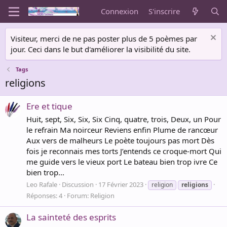
Connexion
S'inscrire
Visiteur, merci de ne pas poster plus de 5 poèmes par
jour. Ceci dans le but d'améliorer la visibilité du site.
Tags
religions
Ere et tique
Huit, sept, Six, Six, Six Cinq, quatre, trois, Deux, un Pour
le refrain Ma noirceur Reviens enfin Plume de rancœur
Aux vers de malheurs Le poète toujours pas mort Dès
fois je reconnais mes torts J’entends ce croque-mort Qui
me guide vers le vieux port Le bateau bien trop ivre Ce
bien trop...
Leo Rafale
Discussion
17 Février 2023
religion
religions
Réponses: 4
Forum:
Religion
La sainteté des esprits