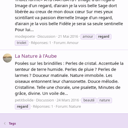
Image d'un regard, d’airain je la vois belle Sage dort
libérée au creux de mon doux cœur Sur mes yeux
scintillant va passion éternelle Image d'un regard,
d’airain je la vois belle Fidèle je serai sa seule sentinelle
Pour lui...
modepoete
Discussion
21 Mai 2016
amour
regard
Réponses: 1
Forum:
Amour
triolet
La Nature à l'Aube
Posées sur les brindilles : Perles de cristal. Accentuée la
senteur de terre humide. Perles de pluie ? Perles de
larmes ? Douceur matinale. Nature immobile. Les
oiseaux entonnent leur chansonette. Douce mélodie.
Cristalline. Telle une chorale, une psalette, Minutes de
grâce, divine. Un voile de...
petitbolide
Discussion
24 Mars 2016
beauté
nature
Réponses: 1
Forum:
Nature
regard
Tags