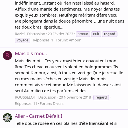
indéfiniment, Instant où rien n'est laissé au hasard,
Afflux d'une marée de sentiments. Me noyer dans tes
exquis yeux sombres, Naufrage méritant d'être vécu,
Me plongeant dans la douce pénombre D'une nuit dans
tes doux bras, éperdue...
Raziel
Discussion
20 Février 2023
amour
nuit
regard
Réponses: 1
Forum:
Amour
voyage
Mais dis-moi...
R
Mais dis-moi... Tes yeux mystérieux envoutent mon
âme Tes cheveux au vent volent en hologrammes Ils
sèment l’amour, ainsi, à tous en vertige Que je recueille
en mes mains sèches en vestige Mais dis-mois
comment vivre cet amour Me laisseras-tu danser ainsi
seul Au milieu de tes parfums et des...
ROUSSELOT
Discussion
20 Novembre 2018
regard
Réponses: 11
Forum:
Divers
Aller - Carnet Défait I
Telle douce rosée en ces plaines d'été Bienséant et si