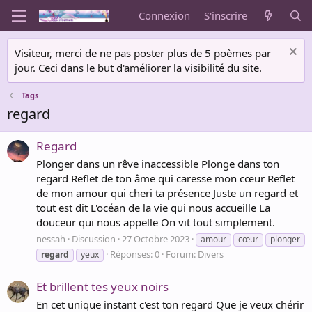
Connexion
S'inscrire
Visiteur, merci de ne pas poster plus de 5 poèmes par
jour. Ceci dans le but d'améliorer la visibilité du site.
Tags
regard
Regard
Plonger dans un rêve inaccessible Plonge dans ton
regard Reflet de ton âme qui caresse mon cœur Reflet
de mon amour qui cheri ta présence Juste un regard et
tout est dit L'océan de la vie qui nous accueille La
douceur qui nous appelle On vit tout simplement.
nessah
Discussion
27 Octobre 2023
amour
cœur
plonger
Réponses: 0
Forum:
Divers
regard
yeux
Et brillent tes yeux noirs
En cet unique instant c'est ton regard Que je veux chérir