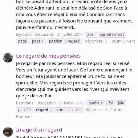
bon se posait d'attention Le regard irrité de vos yeux
d'éthéré Admirant le souillon délaissé de Sion Face à
moi vous étiez renégat bienaimé Condamnant sans
façons ces passions à foison Ne trouvant que vraiment
pauvre enfant qui n’entend...
Elydiasm
Discussion
24 Juillet 2017
aller
carnet défait i
Réponses: 0
Forum:
Divers
page
page 1
passion
regard
Le regard de mes pensées
Je regarde par mes pensées. Mon regard réel si sensé.
Vers un futur ayant une lueur. De lumière annonçant le
bonheur. Ma jouissance epiternel D'une foi saine et
spirituelle. Mes regards se propagent Vers les cibles
d'ancrage Qui me guident vers les rives Qui m'évitent
que je dérive Par...
hamdane
Discussion
2 Février 2017
bonheur
foi
joie
Réponses: 1
Forum:
pensée
regard
spirituelle
vie
Bonheur
Image d'un regard
Triolet forme= A1B1AA1BA1B1 Image d'un regard