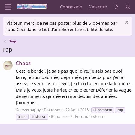
Connexion
S'inscrire
Visiteur, merci de ne pas poster plus de 5 poèmes par
jour. Ceci dans le but d'améliorer la visibilité du site.
Tags
rap
Chaos
C'est le bordel, je sais pas quoi dire, je sais pas quoi
faire, Je suis paumée, déprimée, j'en peux plus j'en ai
assez, Je veux juste crever, Je cherche encore la lumière,
Mais je veux juste hurler, crier, pleurer Déferler la vague
de sentiments gardée en moi depuis des années,
J'aimerais...
@neverhappy
Discussion
22 Aout 2015
depression
rap
Réponses: 2
Forum:
Tristesse
triste
tristesse