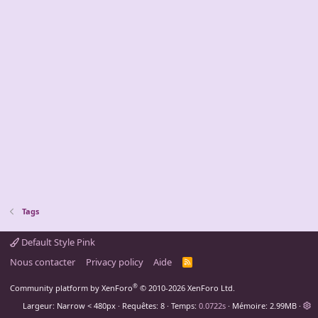
Tags
Default Style Pink
Nous contacter
Privacy policy
Aide
R
S
S
®
Community platform by XenForo
© 2010-2026 XenForo Ltd.
Largeur
Requêtes
8
Temps
0.0722s
Mémoire
2.99MB