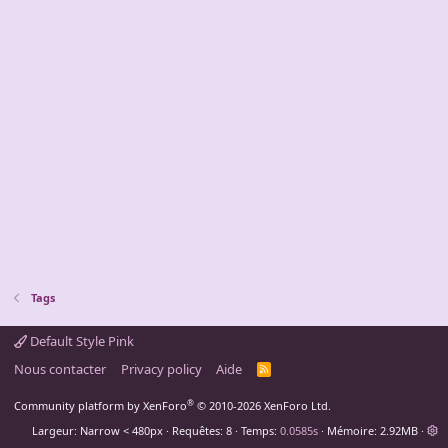
Tags
Default Style Pink
Nous contacter
Privacy policy
Aide
R
S
S
®
Community platform by XenForo
© 2010-2026 XenForo Ltd.
Largeur
Requêtes
8
Temps
0.0585s
Mémoire
2.92MB