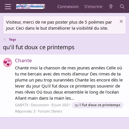
Connexion
S'inscrire
Visiteur, merci de ne pas poster plus de 5 poèmes par
jour. Ceci dans le but d'améliorer la visibilité du site.
Tags
qu'il fut doux ce printemps
Chante
Chante moi la chanson de mes jeunes années Celle où
tu me bercais avec des mots d'amour Des rimes de ta
plume un peu trop surannées Chante les encore dès le
lever du jour Qu'il fut doux ce printemps souvenir de
mes rêves Où tous deux ensemble le long de l'océan
Allant main dans la main les...
GABY73
Discussion
8 Juin 2021
qu'il
fut
doux
ce
printemps
Réponses: 3
Forum:
Divers