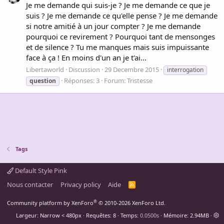
Je me demande qui suis-je ? Je me demande ce que je
suis ? Je me demande ce qu'elle pense ? Je me demande
si notre amitié à un jour compter ? Je me demande
pourquoi ce revirement ? Pourquoi tant de mensonges
et de silence ? Tu me manques mais suis impuissante
face à ça ! En moins d'un an je t'ai...
Libertaworld
Discussion
29 Decembre 2015
interrogation
Réponses: 3
Forum:
Tristesse
question
Tags
Default Style Pink
Nous contacter
Privacy policy
Aide
R
S
S
®
Community platform by XenForo
© 2010-2026 XenForo Ltd.
Largeur
Requêtes
8
Temps
0.0500s
Mémoire
2.94MB