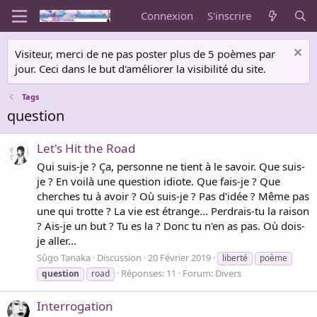
Connexion
S'inscrire
Visiteur, merci de ne pas poster plus de 5 poèmes par
jour. Ceci dans le but d'améliorer la visibilité du site.
Tags
question
Let's Hit the Road
Qui suis-je ? Ça, personne ne tient à le savoir. Que suis-
je ? En voilà une question idiote. Que fais-je ? Que
cherches tu à avoir ? Où suis-je ? Pas d'idée ? Même pas
une qui trotte ? La vie est étrange... Perdrais-tu la raison
? Ais-je un but ? Tu es la ? Donc tu n'en as pas. Où dois-
je aller...
Sûgo Tanaka
Discussion
20 Février 2019
liberté
poème
Réponses: 11
Forum:
Divers
question
road
Interrogation