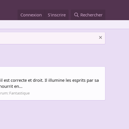
Connexion
S'inscrire
Rechercher
 est correcte et droit. Il illumine les esprits par sa
ourrit en...
orum:
Fantastique