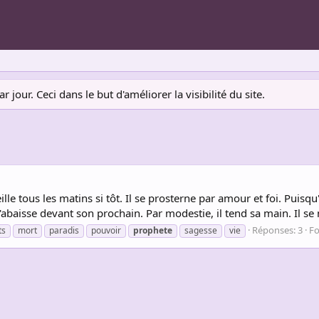
jour. Ceci dans le but d'améliorer la visibilité du site.
le tous les matins si tôt. Il se prosterne par amour et foi. Puisqu'il
'abaisse devant son prochain. Par modestie, il tend sa main. Il se n
Réponses: 3
F
ts
mort
paradis
pouvoir
prophete
sagesse
vie