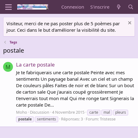
Connexion
S'inscrire
Visiteur, merci de ne pas poster plus de 5 poèmes par
jour. Ceci dans le but d'améliorer la visibilité du site.
Tags
postale
La carte postale
M
Je te fabriquerais une carte postale Peinte avec mes
sentiments Un paysage banal Avec un ciel et un champ
De couleurs pâles Faites de noir et de blanc Sur un bout
de carton sale Que j'aurais coupé grossièrement Je
t'enverrais tout mon mal Qui me ronge tant Signerais la
carte postale De...
Moho
Discussion
4 Novembre 2015
carte
mal
pleurs
Réponses: 3
Forum:
Tristesse
postale
sentiments