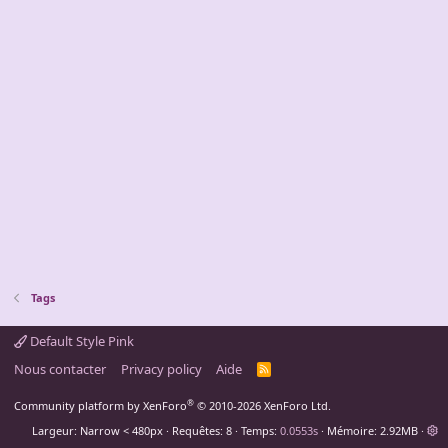
Tags
Default Style Pink
Nous contacter
Privacy policy
Aide
R
S
S
®
Community platform by XenForo
© 2010-2026 XenForo Ltd.
Largeur
Requêtes
8
Temps
0.0553s
Mémoire
2.92MB