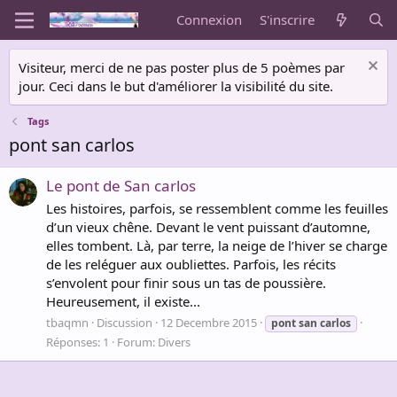
Connexion
S'inscrire
Visiteur, merci de ne pas poster plus de 5 poèmes par
jour. Ceci dans le but d'améliorer la visibilité du site.
Tags
pont san carlos
Le pont de San carlos
Les histoires, parfois, se ressemblent comme les feuilles
d’un vieux chêne. Devant le vent puissant d’automne,
elles tombent. Là, par terre, la neige de l’hiver se charge
de les reléguer aux oubliettes. Parfois, les récits
s’envolent pour finir sous un tas de poussière.
Heureusement, il existe...
tbaqmn
Discussion
12 Decembre 2015
pont
san
carlos
Réponses: 1
Forum:
Divers