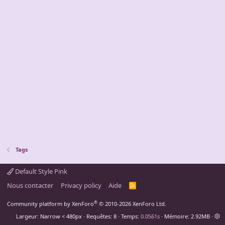
Tags
Default Style Pink
Nous contacter
Privacy policy
Aide
R
S
S
®
Community platform by XenForo
© 2010-2026 XenForo Ltd.
Largeur
Requêtes
8
Temps
0.0561s
Mémoire
2.92MB