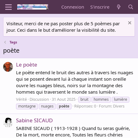
Connexion
S'inscrire
Visiteur, merci de ne pas poster plus de 5 poèmes par
jour. Ceci dans le but d'améliorer la visibilité du site.
Tags
poète
Le poète
Le poète entend le bruit des autres à travers les nuages
qui se posent devant lui à chaque instant son oreille
ouvre les nuages bleus, noirs sur la montagne des
hommes qui traversent le monde sans lumière .
Vérité
Discussion
31 Aout 2025
bruit
hommes
lumière
Réponses: 0
Forum:
Divers
montagne
nuages
poète
Sabine SICAUD
SABINE SICAUD ( 1913-1928 ) Quand tu seras guérie,
De la mort, morte encore, Toutes les fleurs chéries