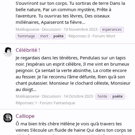
S'ouvriront sur ton corps. Tu sortiras de terre Dans la
belle nature, Par un commun mystère, Prête à
l'aventure. Tu ouvriras tes lèvres, Des oiseaux
millénaires, Apaiseront ta fièvre...
Malikapoesie
Discussion
19 Novembre 2023
esperances
Réponses: 0
Forum:
Mort
hommage
mort
poète
Célébrité !
Je regardais dans les ténèbres, Pendulais sur un tapis
noir. J'espérais un esprit célèbre, Il me vint en brumeux
peignoir. Ça sentait la verte absinthe, La crotte encore
au fessier. Je l'ai reconnu l'âme défunte, Rien qu'à son
chant putassier. Monsieur le clochard céleste, Monsieur
au doigt...
Malikapoesie
Discussion
14 Octobre 2023
honte
poète
Réponses: 1
Forum:
Fantastique
Calliope
Ô ma bien très chère Hélène Je vois qu’à travers tes
veines S’écoule un fluide de haine Qui dans ton corps se