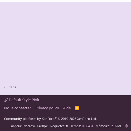
Tags
Default Style Pink
Nous contacter
Privacy policy
Aide
R
S
S
®
Community platform by XenForo
© 2010-2026 XenForo Ltd.
Largeur
Requêtes
8
Temps
0.0643s
Mémoire
2.92MB