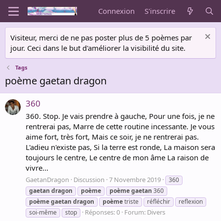
Connexion
S'inscrire
Visiteur, merci de ne pas poster plus de 5 poèmes par
jour. Ceci dans le but d'améliorer la visibilité du site.
Tags
poème gaetan dragon
360
360. Stop. Je vais prendre à gauche, Pour une fois, je ne
rentrerai pas, Marre de cette routine incessante. Je vous
aime fort, très fort, Mais ce soir, je ne rentrerai pas.
L'adieu n'existe pas, Si la terre est ronde, La maison sera
toujours le centre, Le centre de mon âme La raison de
vivre...
GaetanDragon
Discussion
7 Novembre 2019
360
gaetan
dragon
poème
poème
gaetan
360
poème
gaetan
dragon
poème
triste
réfléchir
reflexion
Réponses: 0
Forum:
Divers
soi-même
stop