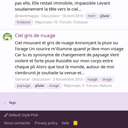
pas elle, Elle restait immobile, impassible Levant
soudainement la tête vers le ciel...
@neverhappy
Discussion
16 Avril 2016
mort
pluie
Réponses: 10
Forum:
Tristesse
trsitesse
Ciel gris de nuage
Ciel mouvant et gris de nuage Annonçant la pluie ou
l’orage Un sourire m’illumine quand je lève mon visage
Car tu es synonyme de changement de paysage Vent
violent et forte pluie Ruissèle sur mon corps entre
chaque pli Alors que tout le monde, autour de moi
s’embrunit Je souhaite ta venue et...
Tamanar
Discussion
3 Novembre 2015
nuage
orage
Réponses: 3
Forum:
Nature
paysage
pluie
visage
Tags
Default Style Pink
Nous contacter
Privacy policy
Aide
R
S