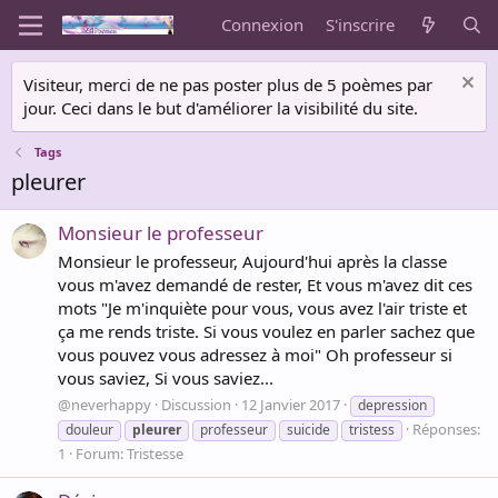
Connexion
S'inscrire
Visiteur, merci de ne pas poster plus de 5 poèmes par
jour. Ceci dans le but d'améliorer la visibilité du site.
Tags
pleurer
Monsieur le professeur
Monsieur le professeur, Aujourd'hui après la classe
vous m'avez demandé de rester, Et vous m'avez dit ces
mots "Je m'inquiète pour vous, vous avez l'air triste et
ça me rends triste. Si vous voulez en parler sachez que
vous pouvez vous adressez à moi" Oh professeur si
vous saviez, Si vous saviez...
@neverhappy
Discussion
12 Janvier 2017
depression
Réponses:
douleur
pleurer
professeur
suicide
tristess
1
Forum:
Tristesse