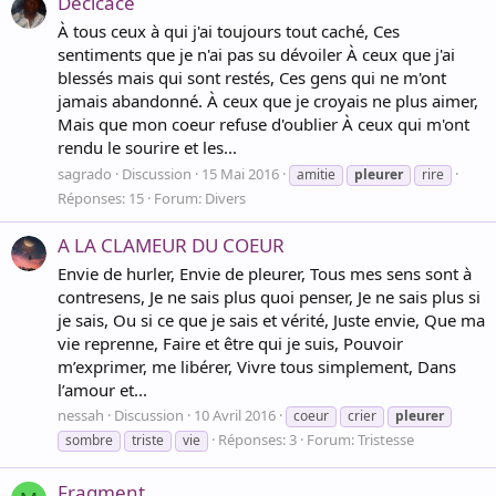
Décicace
À tous ceux à qui j'ai toujours tout caché, Ces
sentiments que je n'ai pas su dévoiler À ceux que j'ai
blessés mais qui sont restés, Ces gens qui ne m'ont
jamais abandonné. À ceux que je croyais ne plus aimer,
Mais que mon coeur refuse d'oublier À ceux qui m'ont
rendu le sourire et les...
sagrado
Discussion
15 Mai 2016
amitie
pleurer
rire
Réponses: 15
Forum:
Divers
A LA CLAMEUR DU COEUR
Envie de hurler, Envie de pleurer, Tous mes sens sont à
contresens, Je ne sais plus quoi penser, Je ne sais plus si
je sais, Ou si ce que je sais et vérité, Juste envie, Que ma
vie reprenne, Faire et être qui je suis, Pouvoir
m’exprimer, me libérer, Vivre tous simplement, Dans
l’amour et...
nessah
Discussion
10 Avril 2016
coeur
crier
pleurer
Réponses: 3
Forum:
Tristesse
sombre
triste
vie
Fragment