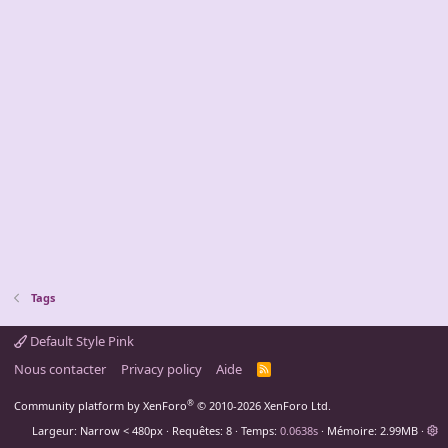
Tags
Default Style Pink
Nous contacter
Privacy policy
Aide
R
S
S
®
Community platform by XenForo
© 2010-2026 XenForo Ltd.
Largeur
Requêtes
8
Temps
0.0638s
Mémoire
2.99MB