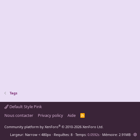
Tags
Default Style Pink
Nous contacter
Privacy policy
Aide
R
S
S
®
Community platform by XenForo
© 2010-2026 XenForo Ltd.
Largeur
Requêtes
8
Temps
0.0592s
Mémoire
2.91MB