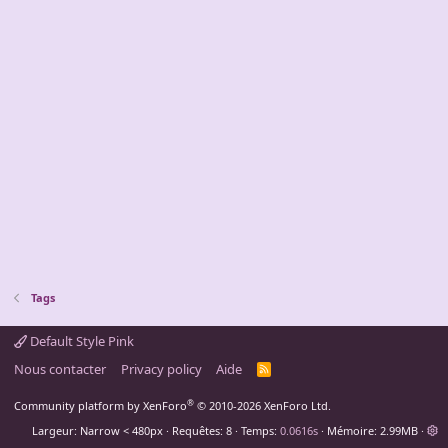
Tags
Default Style Pink
Nous contacter
Privacy policy
Aide
R
S
S
®
Community platform by XenForo
© 2010-2026 XenForo Ltd.
Largeur
Requêtes
8
Temps
0.0616s
Mémoire
2.99MB