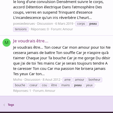
le long d’une convulsion Densément suivre le corps,
accord Détention électrique Dans l’atmosphère Des
coups, verres en suspend Trinquant d’essence
L’incandescence qu’un iris réverbère L’heurt...
poesiedesrues
Discussion
6 Mars 2019
corps
peau
Réponses: 0
Forum:
Amour
tensions
Je voudrais être...
M
Je voudrais être... Ton coeur Car mon amour pour toi Ne
cessera jamais de battre Ton souffle Car je n'aspire qu'à
t'aimer Chaque jour Ta bouche Car je me gorge Du désir
que j'ai de toi Tes mains Car je serais toujours tendre A
te caresser Ton cou Car ma passion Ne brisera jamais
Tes yeux Car ton...
Moho
Discussion
8 Aout 2012
ame
amour
bonheur
bouche
coeur
cou
être
mains
peau
yeux
Réponses: 1
Forum:
Amour
Tags