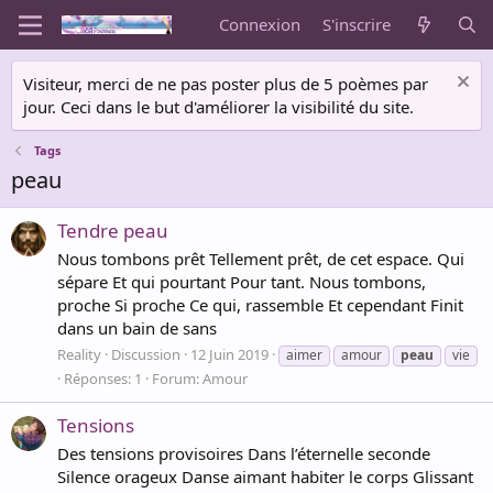
Connexion
S'inscrire
Visiteur, merci de ne pas poster plus de 5 poèmes par
jour. Ceci dans le but d'améliorer la visibilité du site.
Tags
peau
Tendre peau
Nous tombons prêt Tellement prêt, de cet espace. Qui
sépare Et qui pourtant Pour tant. Nous tombons,
proche Si proche Ce qui, rassemble Et cependant Finit
dans un bain de sans
Reality
Discussion
12 Juin 2019
aimer
amour
peau
vie
Réponses: 1
Forum:
Amour
Tensions
Des tensions provisoires Dans l’éternelle seconde
Silence orageux Danse aimant habiter le corps Glissant