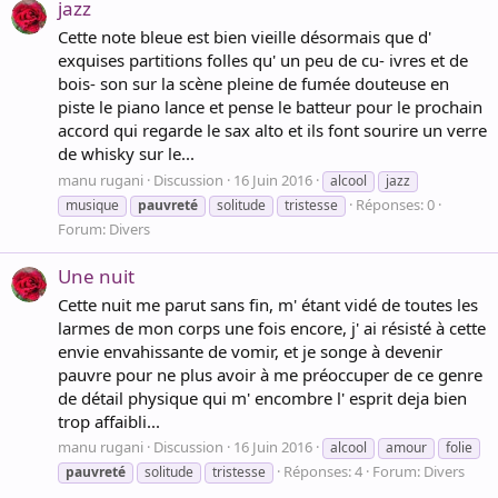
jazz
Cette note bleue est bien vieille désormais que d'
exquises partitions folles qu' un peu de cu- ivres et de
bois- son sur la scène pleine de fumée douteuse en
piste le piano lance et pense le batteur pour le prochain
accord qui regarde le sax alto et ils font sourire un verre
de whisky sur le...
manu rugani
Discussion
16 Juin 2016
alcool
jazz
Réponses: 0
musique
pauvreté
solitude
tristesse
Forum:
Divers
Une nuit
Cette nuit me parut sans fin, m' étant vidé de toutes les
larmes de mon corps une fois encore, j' ai résisté à cette
envie envahissante de vomir, et je songe à devenir
pauvre pour ne plus avoir à me préoccuper de ce genre
de détail physique qui m' encombre l' esprit deja bien
trop affaibli...
manu rugani
Discussion
16 Juin 2016
alcool
amour
folie
Réponses: 4
Forum:
Divers
pauvreté
solitude
tristesse