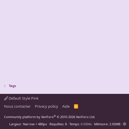
Tags
Default Style Pink
Nous contacter
Privacy policy
Aide
R
S
S
®
Community platform by XenForo
© 2010-2026 XenForo Ltd.
Largeur
Requêtes
8
Temps
0.0304s
Mémoire
2.92MB