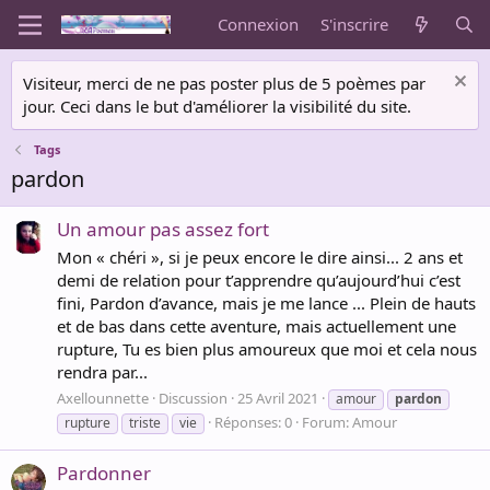
Connexion
S'inscrire
Visiteur, merci de ne pas poster plus de 5 poèmes par
jour. Ceci dans le but d'améliorer la visibilité du site.
Tags
pardon
Un amour pas assez fort
Mon « chéri », si je peux encore le dire ainsi... 2 ans et
demi de relation pour t’apprendre qu’aujourd’hui c’est
fini, Pardon d’avance, mais je me lance ... Plein de hauts
et de bas dans cette aventure, mais actuellement une
rupture, Tu es bien plus amoureux que moi et cela nous
rendra par...
Axellounnette
Discussion
25 Avril 2021
amour
pardon
Réponses: 0
Forum:
Amour
rupture
triste
vie
Pardonner