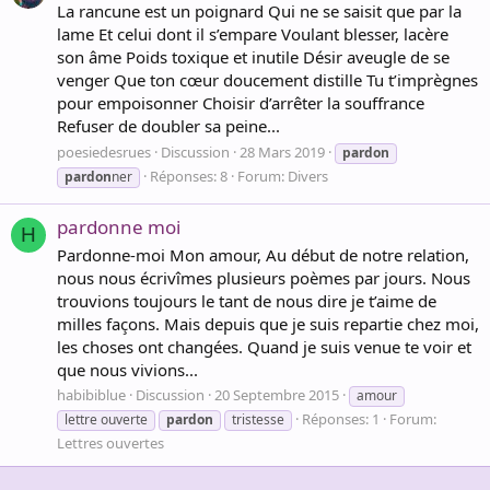
La rancune est un poignard Qui ne se saisit que par la
lame Et celui dont il s’empare Voulant blesser, lacère
son âme Poids toxique et inutile Désir aveugle de se
venger Que ton cœur doucement distille Tu t’imprègnes
pour empoisonner Choisir d’arrêter la souffrance
Refuser de doubler sa peine...
poesiedesrues
Discussion
28 Mars 2019
pardon
Réponses: 8
Forum:
Divers
pardon
ner
pardonne moi
H
Pardonne-moi Mon amour, Au début de notre relation,
nous nous écrivîmes plusieurs poèmes par jours. Nous
trouvions toujours le tant de nous dire je t’aime de
milles façons. Mais depuis que je suis repartie chez moi,
les choses ont changées. Quand je suis venue te voir et
que nous vivions...
habibiblue
Discussion
20 Septembre 2015
amour
Réponses: 1
Forum:
lettre ouverte
pardon
tristesse
Lettres ouvertes