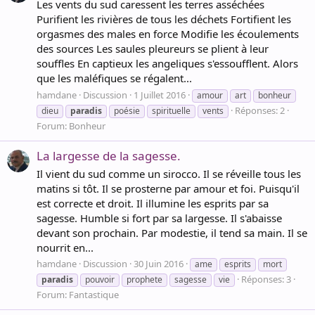
Les vents du sud caressent les terres asséchées
Purifient les rivières de tous les déchets Fortifient les
orgasmes des males en force Modifie les écoulements
des sources Les saules pleureurs se plient à leur
souffles En captieux les angeliques s'essoufflent. Alors
que les maléfiques se régalent...
hamdane
Discussion
1 Juillet 2016
amour
art
bonheur
Réponses: 2
dieu
paradis
poésie
spirituelle
vents
Forum:
Bonheur
La largesse de la sagesse.
Il vient du sud comme un sirocco. Il se réveille tous les
matins si tôt. Il se prosterne par amour et foi. Puisqu'il
est correcte et droit. Il illumine les esprits par sa
sagesse. Humble si fort par sa largesse. Il s'abaisse
devant son prochain. Par modestie, il tend sa main. Il se
nourrit en...
hamdane
Discussion
30 Juin 2016
ame
esprits
mort
Réponses: 3
paradis
pouvoir
prophete
sagesse
vie
Forum:
Fantastique