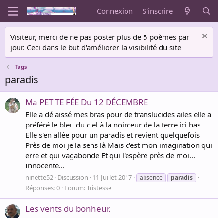
Connexion
S'inscrire
Visiteur, merci de ne pas poster plus de 5 poèmes par
jour. Ceci dans le but d'améliorer la visibilité du site.
Tags
paradis
Ma PETiTE FÉE Du 12 DÉCEMBRE
Elle a délaissé mes bras pour de translucides ailes elle a
préféré le bleu du ciel à la noirceur de la terre ici bas
Elle s'en allée pour un paradis et revient quelquefois
Près de moi je la sens là Mais c'est mon imagination qui
erre et qui vagabonde Et qui l'espère près de moi...
Innocente...
ninette52
Discussion
11 Juillet 2017
absence
paradis
Réponses: 0
Forum:
Tristesse
Les vents du bonheur.