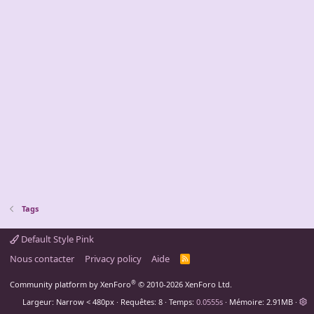
Tags
Default Style Pink
Nous contacter
Privacy policy
Aide
R
S
S
®
Community platform by XenForo
© 2010-2026 XenForo Ltd.
Largeur
Requêtes
8
Temps
0.0555s
Mémoire
2.91MB