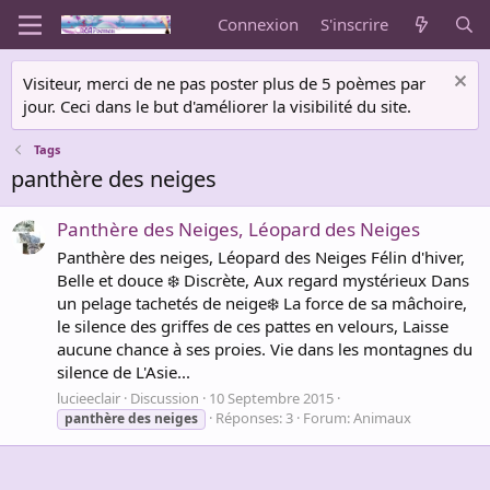
Connexion
S'inscrire
Visiteur, merci de ne pas poster plus de 5 poèmes par
jour. Ceci dans le but d'améliorer la visibilité du site.
Tags
panthère des neiges
Panthère des Neiges, Léopard des Neiges
Panthère des neiges, Léopard des Neiges Félin d'hiver,
Belle et douce ❄️ Discrète, Aux regard mystérieux Dans
un pelage tachetés de neige❄️ La force de sa mâchoire,
le silence des griffes de ces pattes en velours, Laisse
aucune chance à ses proies. Vie dans les montagnes du
silence de L'Asie...
lucieeclair
Discussion
10 Septembre 2015
Réponses: 3
Forum:
Animaux
panthère
des
neiges