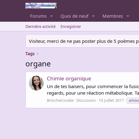
Forums
Quoi de neuf
Membres
Dernière activité
Enregistrer
Visiteur, merci de ne pas poster plus de 5 poèmes par 
Tags
organe
Chimie organique
Un de tes baisers, pour commencer la fusion
regards, pour une réaction métabolique. T
BriocheCoralie
Discussion
10 Juillet 2017
amou