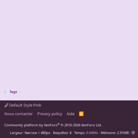
Tags
Default Style Pink
Nous contacter
Privacy policy
Aide
R
S
S
®
Community platform by XenForo
© 2010-2026 XenForo Ltd.
Largeur
Requêtes
8
Temps
0.0494s
Mémoire
2.91MB